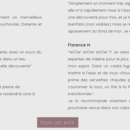
"Simplement un moment très agré
elle m’a rapidement mise à l’aise
ment un merveilleux
une découverte pour moi, et je n
uchoutés. Détente et
bienfaits (non visibles) mais je 
apaisement au fond de moi. Je
Florence H.
nte, avec un souci du
"WOW WOW WOW !!! Je viens d
 dans un lieu
expertes de Valérie pour le plu
belle découverte"
mon esprit. Dans un cadre hyp
mettre à l'aise et de vous chou
prime des serviettes chaudes pou
t pleine de
couronner le tout, un thé à la 
e reviendrai sûre à
transformée !
Je la recommande vivement e
prochaine venue dans son cabine
TOUS LES AVIS