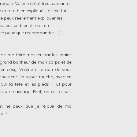
able. Valérie a été très avenante,
 et tout bien expliqué. Le soin fut
e peux réellement expliquer les
ressens un bien être et un
 ne peux que recommander :-)"
e me faire masser par les mains
s grand bonheur de mon corps et de
er cosy, Valérie a le don de vous
chouter ! Un super touché, avec en
r la tête et les pieds !!!! Et pour
fin du massage. Bref, on en ressort
t ne peux que je réjouir de ma
t !"