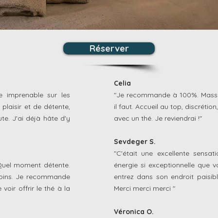
Réserver
Celia
e imprenable sur les
"Je recommande à 100%. Massa
laisir et de détente,
il faut. Accueil au top, discréti
te. J'ai déjà hâte d'y
avec un thé. Je reviendrai !"
Sevdeger S.
"C'était une excellente sensat
 Quel moment détente.
énergie si exceptionnelle que 
s soins. Je recommande
entrez dans son endroit paisible
oir offrir le thé à la
Merci merci merci "
Véronica O.